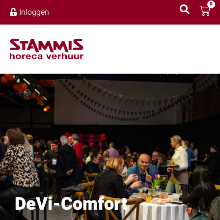
0
Inloggen
DeVi-Comfort